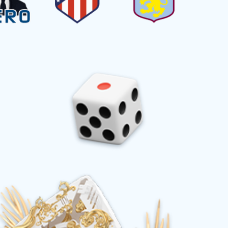
的体育服务。
全年无休客服