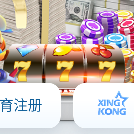
速浏览
体育赛事
、篮球、网球、羽毛球等，提供图文直播、赛程推送与历史回放