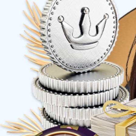
借助全球多节点部署与智能调度机
制，开云官网 实现高并发条件下依然
保持流畅体验。热门赛事期间依旧顺
畅无阻，保障您不错过任何精彩瞬
间。
隐私与数据保护
采用多重加密策略与权限控制机制，
全方位保障用户信息与数据交互安
全。开云官网 始终坚持以用户隐私为
首要原则，守护每一次访问。