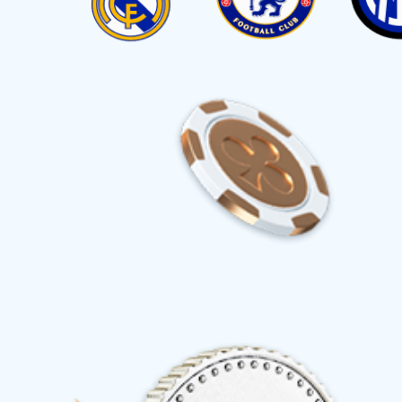
覆盖实时赛
平台稳定流畅