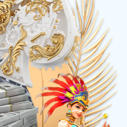
开云官网 配备专业客服团队，全年
365 天 × 24 小时不间断在线，响应高
效，快速协助解决访问、账号、数据
使用等问题，服务可靠，沟通顺畅。
互动社群生态
构建多维度互动模块，汇聚分析、评
论与赛事讨论社区，提升用户黏性与
归属感。无论新手还是资深用户，都
能在 开云官网 找到自己的话语场。