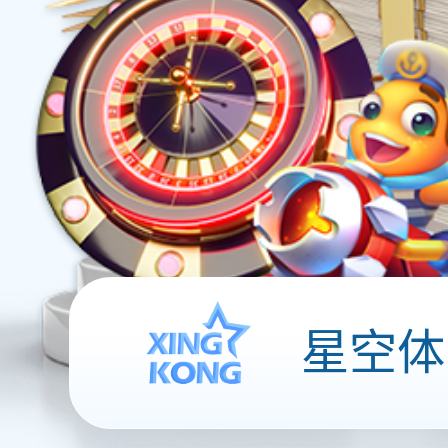
五大功能专区标签切换
一键切换你想了解的功能模块，内容直观明了，适合用户快
体育赛事
整合开云官网旗下多类热门体育项目，包括足球