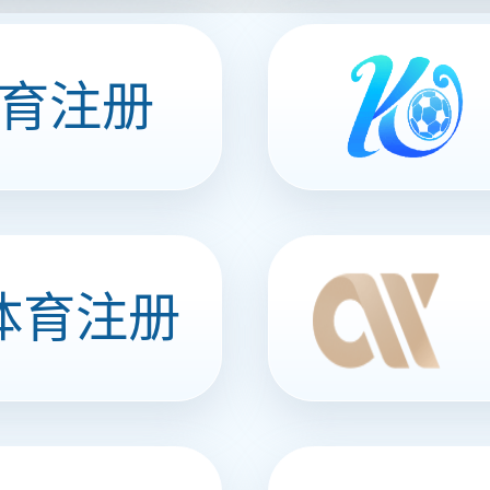
功能模块更新 · 分类查看版本演
功能角度归纳最近多个版本的主要更新内容，便于你快速了解优
赛事推荐
览数据实时同步。
v6.3.0：
基于行为模式的推
用户参与积极性。
v6.2.0：
新增“热投榜”，
能一键直达。
v5.9.2：
话题聚合功能加入
帮助与学习
更流畅。
v6.3.0：
新增“玩法教学专