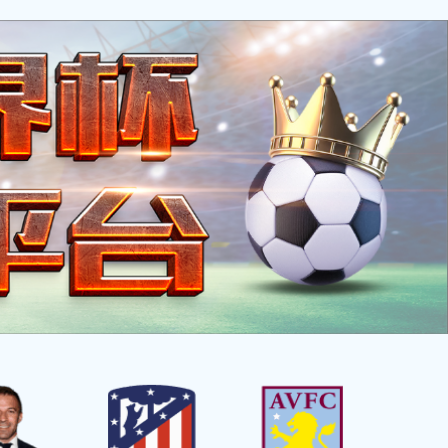
注册入口
始