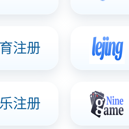
实时数据图
下载 App
体育推荐 · 精选资讯
开云官网每日推荐热门看点，汇聚开云官网的最新报道与深度解读