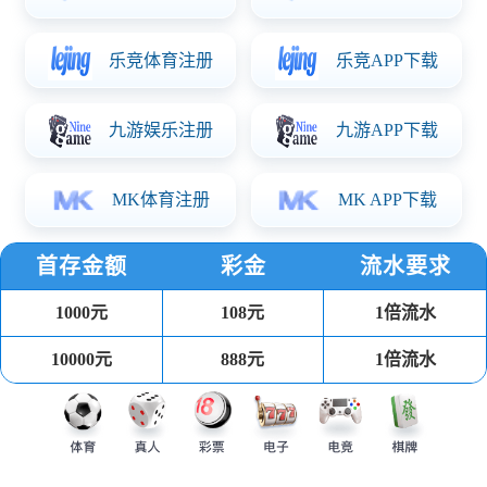
我们不仅构建防线，更不断优化每一个安全细节
开云官网 · 应用版本更新日志
每一次更新，都是为提供更高效、更沉浸式的赛事体验而前